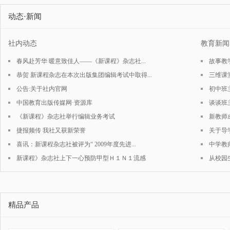
动态·新闻
社内动态
教育新
春风赴芳华 暖意致佳人——《新课程》杂志社...
故事教
恭贺 新课程杂志在本次出版集团编辑考试中取得...
三维课
公告:关于社内官网
初中班
中国教育出版传媒网·资源库
谈谈班
《新课程》杂志社举行编辑业务考试
新教师
捷报频传 我社又获新荣誉
关于导
喜讯：新课程杂志社被评为“ 2009年度先进...
中学教
新课程》杂志社上下一心预防甲型Ｈ１Ｎ１流感
从校园
精品产品